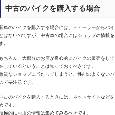
～
中古のバイクを購入する場合
バ
新車のバイクを購入する場合には、ディーラーからバイ
とはないのですが、中古車の場合にはショップの情報を
す。
イ
もちろん、大部分のお店が良心的にバイクの販売をして
ク
在しているということは知っておくべきです。
悪質なショップに当たってしまうと、性能のよくないバ
ので要注意です。
の
中古のバイクを購入するときには、ネットサイトなどを
お
めです。
積極的にお店の情報は集めてみるべきです。