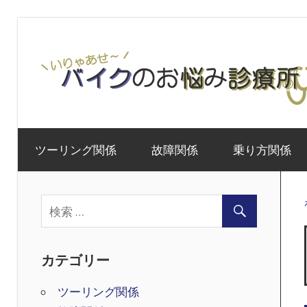
コ
ン
テ
ン
ツ
バ
へ
イ
ス
ツーリング関係
故障関係
乗り方関係
ク
キ
×
ッ
名
プ
古
屋
で
カテゴリー
送
る
ツーリング関係