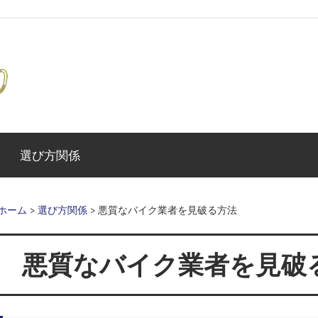
い
り
選び方関係
ゃ
ホーム
>
選び方関係
>
悪質なバイク業者を見破る方法
あ
悪質なバイク業者を見破
せ