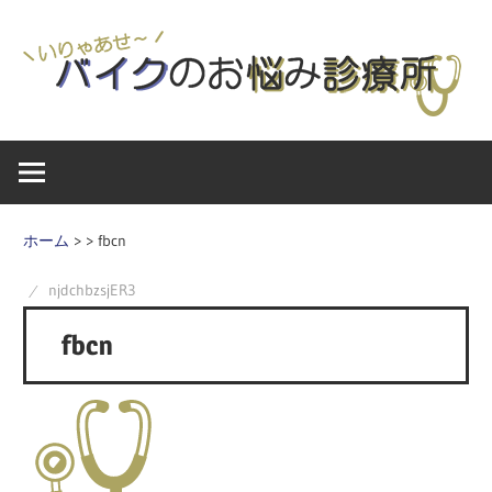
コ
ン
テ
ン
バ
い
ツ
イ
へ
ク
ス
り
×
キ
ホーム
>
>
fbcn
名
ッ
ゃ
古
njdchbzsjER3
プ
屋
fbcn
あ
で
送
る
せ
FAQ